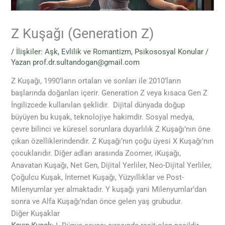
Z Kuşağı (Generation Z)
/
İlişkiler: Aşk, Evlilik ve Romantizm
,
Psikososyal Konular
/
Yazan
prof.dr.sultandogan@gmail.com
Z Kuşağı, 1990’ların ortaları ve sonları ile 2010’ların
başlarında doğanları içerir. Generation Z veya kısaca Gen Z
İngilizcede kullanılan şeklidir. Dijital dünyada doğup
büyüyen bu kuşak, teknolojiye hakimdir. Sosyal medya,
çevre bilinci ve küresel sorunlara duyarlılık Z Kuşağı’nın öne
çıkan özelliklerindendir. Z Kuşağı’nın çoğu üyesi X Kuşağı’nın
çocuklarıdır. Diğer adları arasında Zoomer, iKuşağı,
Anavatan Kuşağı, Net Gen, Dijital Yerliler, Neo-Dijital Yerliler,
Çoğulcu Kuşak, İnternet Kuşağı, Yüzyıllıklar ve Post-
Milenyumlar yer almaktadır. Y kuşağı yani Milenyumlar’dan
sonra ve Alfa Kuşağı’ndan önce gelen yaş grubudur.
Diğer Kuşaklar