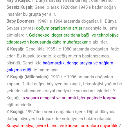
Kayıp Kuşak
: I. Dünya savaşı sırasında reşit olan nesildir.
Sessiz Kuşak:
Genel olarak 1928’den 1945’e kadar doğan
insanlar bu grupta yer alır.
Baby Boomers
: 1946 ile 1964 arasında doğanlar. II. Dünya
Savaşı sonrası
doğum oranlarının artışı
nedeniyle bu ismi
almışlardır.
Geleneksel değerlere daha bağlı ve teknolojiye
adaptasyon konusunda daha muhafazakar
olabilirler.
X Kuşağı
: Genellikle 1965 ile 1980 arasında doğanları ifade
eder. Bu kuşak, teknolojik değişimlerin başlangıcında
büyüdü. Genellikle
bağımsızlık, denge arayışı ve sağlam
çalışma etiği
ile tanımlanır.
Y Kuşağı (Millennials)
: 1981 ile 1996 arasında doğanları
kapsar. Dijital çağda büyüyen bu kuşak, teknolojiyi yoğun bir
şekilde kullanır ve sosyal medya ile yakından ilişkilidir. Y
Kuşağı,
iş-yaşam dengesi ve anlamlı işler peşinde koşma
eğilimindedir.
Z Kuşağı:
1997’den sonra doğanları içerir. Dijital dünyada
doğup büyüyen bu kuşak, teknolojiye en hakim olanıdır.
Sosyal medya, çevre bilinci ve küresel sorunlara duyarlılık
Z