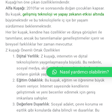
Kuşağı’nın öne çıkan özelliklerindendir.
Alfa Kuşağı:
2010’lar ve sonrasında doğan çocukları kapsar.
Bu kuşak,
gelişmiş teknoloji ve yapay zekanın etkisi altında
büyümektedir ve bu teknolojilerle iç içe bir yaşam
sürdürmesi beklenmektedir.
Her bir kuşak, kendine has özellikler ve dünya görüşleri ile
tanımlanır, ancak bu tanımlamalar genelleştirmeler içerir ve
bireysel farklılıklar her zaman mevcuttur.
Z kuşağı Önemli Ortak Özellikleri
Dijital Yerlilik
: Z kuşağı, internetin ve dijital
teknolojilerin yaygınlaşmasıyla büyüdü. Bu nedenle,
sosyal medya, akıllı telefonlar ve dijital platformlar
Nasıl yardımcı olabilirim?
onların günlük yaşamlarının ayrılmaz bir parçasıdır.
Eğitim Odaklılık
: Bu kuşak, eğitim ve öğrenime büyük
önem veriyor. İnternet sayesinde kendilerini
geliştirmek ve yeni beceriler edinmek için geniş
imkanlara sahipler.
Değerlere Duyarlılık
: Sosyal adalet, çevre koruma ve
eşitlik gibi konularda daha bilinçli ve duyarlılar. Bu