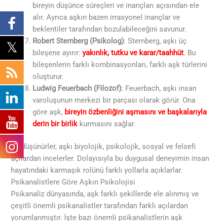
bireyin düşünce süreçleri ve inançları açısından ele
alır. Ayrıca aşkın bazen irrasyonel inançlar ve
beklentiler tarafından bozulabileceğini savunur.
Robert Sternberg (Psikolog)
: Sternberg, aşkı üç
bileşene ayırır:
yakınlık, tutku ve karar/taahhüt
.
Bu
bileşenlerin farklı kombinasyonları, farklı aşk türlerini
oluşturur.
Ludwig Feuerbach (Filozof)
: Feuerbach, aşkı insan
varoluşunun merkezi bir parçası olarak görür. Ona
göre aşk,
bireyin özbenliğini aşmasını ve başkalarıyla
derin bir birlik
kurmasını sağlar.
Bu düşünürler, aşkı biyolojik, psikolojik, sosyal ve felsefi
açılardan incelerler. Dolayısıyla bu duygusal deneyimin insan
hayatındaki karmaşık rolünü farklı yollarla açıklarlar.
Psikanalistlere Göre Aşkın Psikolojisi
Psikanaliz dünyasında, aşk farklı şekillerde ele alınmış ve
çeşitli önemli psikanalistler tarafından farklı açılardan
yorumlanmıştır. İşte bazı önemli psikanalistlerin aşk