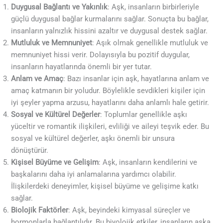
Duygusal Bağlantı ve Yakınlık
: Aşk, insanların birbirleriyle
güçlü duygusal bağlar kurmalarını sağlar. Sonuçta bu bağlar,
insanların yalnızlık hissini azaltır ve duygusal destek sağlar.
Mutluluk ve Memnuniyet
: Aşık olmak genellikle mutluluk ve
memnuniyet hissi verir. Dolayısıyla bu pozitif duygular,
insanların hayatlarında önemli bir yer tutar.
Anlam ve Amaç
: Bazı insanlar için aşk, hayatlarına anlam ve
amaç katmanın bir yoludur. Böylelikle sevdikleri kişiler için
iyi şeyler yapma arzusu, hayatlarını daha anlamlı hale getirir.
Sosyal ve Kültürel Değerler
: Toplumlar genellikle aşkı
yüceltir ve romantik ilişkileri, evliliği ve aileyi teşvik eder. Bu
sosyal ve kültürel değerler, aşkı önemli bir unsura
dönüştürür.
Kişisel Büyüme ve Gelişim
: Aşk, insanların kendilerini ve
başkalarını daha iyi anlamalarına yardımcı olabilir.
İlişkilerdeki deneyimler, kişisel büyüme ve gelişime katkı
sağlar.
Biolojik Faktörler
: Aşk, beyindeki kimyasal süreçler ve
hormonlarla bağlantılıdır. Bu biyolojik etkiler, insanların aşka