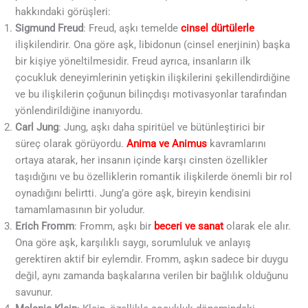
hakkındaki görüşleri:
Sigmund Freud
: Freud, aşkı temelde
cinsel dürtülerle
ilişkilendirir. Ona göre aşk, libidonun (cinsel enerjinin) başka
bir kişiye yöneltilmesidir. Freud ayrıca, insanların ilk
çocukluk deneyimlerinin yetişkin ilişkilerini şekillendirdiğine
ve bu ilişkilerin çoğunun bilinçdışı motivasyonlar tarafından
yönlendirildiğine inanıyordu.
Carl Jung
: Jung, aşkı daha spiritüel ve bütünleştirici bir
süreç olarak görüyordu.
Anima ve Animus
kavramlarını
ortaya atarak, her insanın içinde karşı cinsten özellikler
taşıdığını ve bu özelliklerin romantik ilişkilerde önemli bir rol
oynadığını belirtti. Jung’a göre aşk, bireyin kendisini
tamamlamasının bir yoludur.
Erich Fromm
: Fromm, aşkı bir
beceri ve sanat
olarak ele alır.
Ona göre aşk, karşılıklı saygı, sorumluluk ve anlayış
gerektiren aktif bir eylemdir. Fromm, aşkın sadece bir duygu
değil, aynı zamanda başkalarına verilen bir bağlılık olduğunu
savunur.