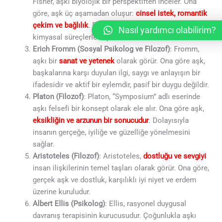
Fisher, aşkı biyolojik bir perspektiften inceler. Ona
göre, aşk üç aşamadan oluşur:
cinsel istek, romantik
çekim ve bağlılık
. Bu aşamalar beyindeki farklı
Nasıl yardımcı olabilirim?
kimyasal süreçlerle ilişkilidir.
Erich Fromm (Sosyal Psikolog ve Filozof)
: Fromm,
aşkı bir
sanat ve yetenek
olarak görür. Ona göre aşk,
başkalarına karşı duyulan ilgi, saygı ve anlayışın bir
ifadesidir ve aktif bir eylemdir, pasif bir duygu değildir.
Platon (Filozof)
: Platon, “Symposium” adlı eserinde
aşkı felsefi bir konsept olarak ele alır. Ona göre aşk,
eksikliğin ve arzunun bir sonucudur
. Dolayısıyla
insanın gerçeğe, iyiliğe ve güzelliğe yönelmesini
sağlar.
Aristoteles (Filozof)
: Aristoteles,
dostluğu ve sevgiyi
insan ilişkilerinin temel taşları olarak görür. Ona göre,
gerçek aşk ve dostluk, karşılıklı iyi niyet ve erdem
üzerine kuruludur.
Albert Ellis (Psikolog)
: Ellis, rasyonel duygusal
davranış terapisinin kurucusudur. Çoğunlukla aşkı