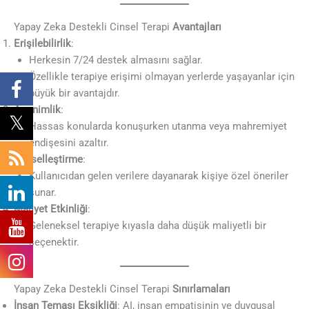
Yapay Zeka Destekli Cinsel Terapi
Avantajları
Erişilebilirlik
:
Herkesin 7/24 destek almasını sağlar.
Özellikle terapiye erişimi olmayan yerlerde yaşayanlar için
büyük bir avantajdır.
Anonimlik
:
Hassas konularda konuşurken utanma veya mahremiyet
endişesini azaltır.
Kişiselleştirme
:
Kullanıcıdan gelen verilere dayanarak kişiye özel öneriler
sunar.
Maliyet Etkinliği
:
Geleneksel terapiye kıyasla daha düşük maliyetli bir
seçenektir.
Yapay Zeka Destekli Cinsel Terapi
Sınırlamaları
İnsan Teması Eksikliği
: AI, insan empatisinin ve duygusal