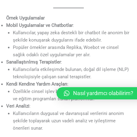
Örnek Uygulamalar
Mobil Uygulamalar ve Chatbotlar
:
Kullanıcılar, yapay zeka destekli bir chatbot ile anonim bir
şekilde konuşarak duygularını ifade edebilir.
Popüler örnekler arasında Replika, Woebot ve cinsel
sağlık odaklı özel uygulamalar yer alır.
Sanallaştırılmış Terapistler
:
Kullanıcılarla etkileşimde bulunan, doğal dil işleme (NLP)
teknolojisiyle çalışan sanal terapistler.
Kendi Kendine Yardım Araçları
:
Özellikle cinsel işlev bozuklukları için adım adım rehberler
Nasıl yardımcı olabilirim?
ve eğitim programları sunan platformlar.
Veri Analizi
:
Kullanıcıların duygusal ve davranışsal verilerini anonim
şekilde toplayarak uzun vadeli analiz ve iyileştirme
önerileri sunar.