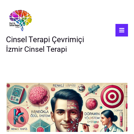
İçeriğe
atla
Cinsel Terapi Çevrimiçi
İzmir Cinsel Terapi