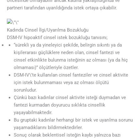
öncesinde olmayabilir ancak kadına yaklaşıldığında ve
partneri tarafından uyarıldığında istek ortaya çıkabilir.
Kadında Cinsel İlgi/Uyarılma Bozukluğu
DSM-IV hipoaktif cinsel istek bozukluğu tanısını;
“sürekli ya da yineleyici şekilde, belirgin sıkıntı ya da
kişilerarası güçlüklere neden olan, cinsel fantezi ve
cinsel etkinlikte bulunma isteğinin az olması (ya da hiç
olmaması)” ölçütleriyle özetler.
DSM-IV\’te kullanılan cinsel fanteziler ve cinsel aktivite
için istek bulunmaması veya az olması ölçütü
sorunludur.
Çünkü bazı kadınlar cinsel aktivite isteği duymadan ve
fantezi kurmadan doyurucu sıklıkta cinsellik
yaşayabilmaktedir.
Bu gruptaki kadınlar herhangi bir istek ve uyarılma sorunu
yaşamadıklarını bildirmektedirler.
Sonuç olarak beklentisel isteğin kaybı yalnızca bazı