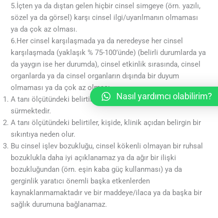
5.İçten ya da dıştan gelen hiçbir cinsel simgeye (örn. yazılı,
sözel ya da görsel) karşı cinsel ilgi/uyarılmanın olmaması
ya da çok az olması.
6.Her cinsel karşılaşmada ya da neredeyse her cinsel
karşılaşmada (yaklaşık % 75-100’ünde) (belirli durumlarda ya
da yaygın ise her durumda), cinsel etkinlik sırasında, cinsel
organlarda ya da cinsel organların dışında bir duyum
olmaması ya da çok az olması.
Nasıl yardımcı olabilirim?
A tanı ölçütündeki belirtiler, en az, yaklaşık altı aydır
sürmektedir.
A tanı ölçütündeki belirtiler, kişide, klinik açıdan belirgin bir
sıkıntıya neden olur.
Bu cinsel işlev bozukluğu, cinsel kökenli olmayan bir ruhsal
bozuklukla daha iyi açıklanamaz ya da ağır bir ilişki
bozukluğundan (örn. eşin kaba güç kullanması) ya da
gerginlik yaratıcı önemli başka etkenlerden
kaynaklanmamaktadır ve bir maddeye/ilaca ya da başka bir
sağlık durumuna bağlanamaz.