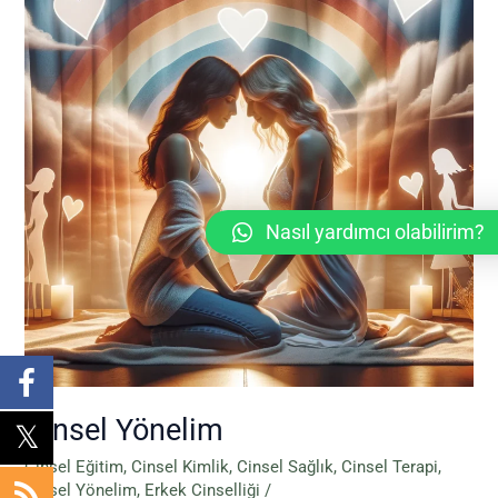
Nasıl yardımcı olabilirim?
Cinsel Yönelim
Cinsel Eğitim
,
Cinsel Kimlik
,
Cinsel Sağlık
,
Cinsel Terapi
,
Cinsel Yönelim
,
Erkek Cinselliği
/