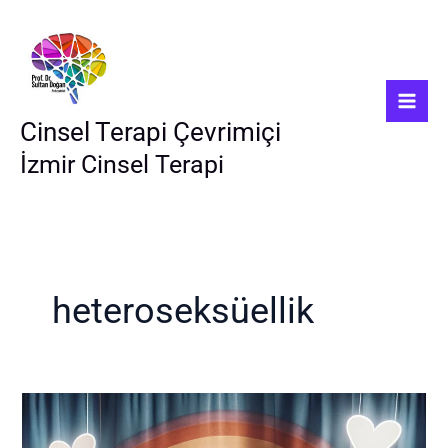
İçeriğe
atla
Cinsel Terapi Çevrimiçi
İzmir Cinsel Terapi
heteroseksüellik