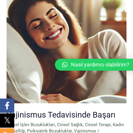
Nasıl yardımcı olabilirim?
Vajinismus Tedavisinde Başarı
Cinsel İşlev Bozuklukları
,
Cinsel Sağlık
,
Cinsel Terapi
,
Kadın
Cinselliği
,
Psikiyatrik Bozukluklar
,
Vajinismus
/