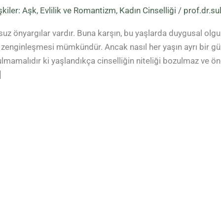
işkiler: Aşk, Evlilik ve Romantizm
,
Kadın Cinselliği
/
prof.dr.
umsuz önyargılar vardır. Buna karşın, bu yaşlarda duygusal olgu
enginleşmesi mümkündür. Ancak nasıl her yaşın ayrı bir güze
ulmamalıdır ki yaşlandıkça cinselliğin niteliği bozulmaz ve ön
]