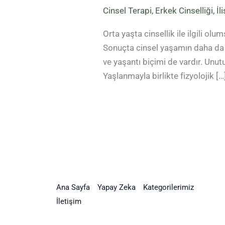
Cinsel Terapi
,
Erkek Cinselliği
,
İl
Orta yaşta cinsellik ile ilgili ol
Sonuçta cinsel yaşamın daha da z
ve yaşantı biçimi de vardır. Unut
Yaşlanmayla birlikte fizyolojik […
Ana Sayfa
Yapay Zeka
Kategorilerimiz
İletişim