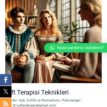
Nasıl yardımcı olabilirim?
Çift Terapisi Teknikleri
İlişkiler: Aşk, Evlilik ve Romantizm
,
Psikoterapi
/
prof.dr.sultandogan@gmail.com