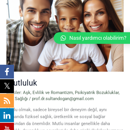
Nasıl yardımcı olabilirim?
Mutluluk
İlişkiler: Aşk, Evlilik ve Romantizm
,
Psikiyatrik Bozukluklar
,
Ruh Sağlığı
/
prof.dr.sultandogan@gmail.com
Mutlu olmak, sadece bireysel bir deneyim değil, aynı
zamanda fiziksel sağlık, üretkenlik ve sosyal bağlar
açısından da önemlidir. Mutlu insanlar genellikle daha