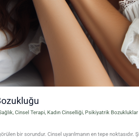
Bozukluğu
Sağlık
,
Cinsel Terapi
,
Kadın Cinselliği
,
Psikiyatrik Bozukluklar
m
ülen bir sorundur. Cinsel uyarılmanın en tepe noktasıdır. Şi