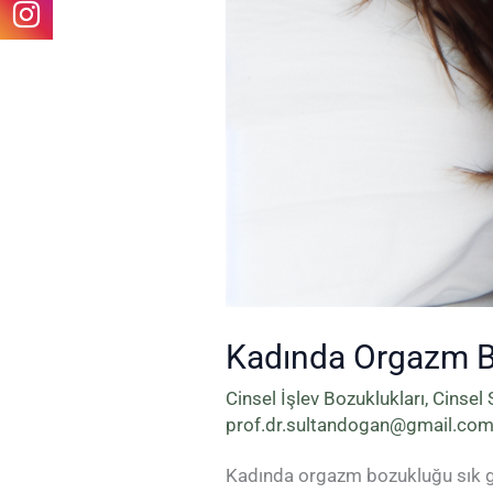
Kadında Orgazm 
Cinsel İşlev Bozuklukları
,
Cinsel 
prof.dr.sultandogan@gmail.co
Kadında orgazm bozukluğu sık gör