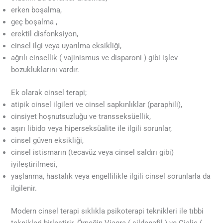
erken boşalma,
geç boşalma ,
erektil disfonksiyon,
cinsel ilgi veya uyarılma eksikliği,
ağrılı cinsellik ( vajinismus ve disparoni ) gibi işlev
bozukluklarını vardır.
Ek olarak cinsel terapi;
atipik cinsel ilgileri ve cinsel sapkınlıklar (paraphili),
cinsiyet hoşnutsuzluğu ve transseksüellik,
aşırı libido veya hiperseksüalite ile ilgili sorunlar,
cinsel güven eksikliği,
cinsel istismarın (tecavüz veya cinsel saldırı gibi)
iyileştirilmesi,
yaşlanma, hastalık veya engellilikle ilgili cinsel sorunlarla da
ilgilenir.
Modern cinsel terapi sıklıkla psikoterapi teknikleri ile tıbbi
teknikleri birleştirir. Örneğin Viagra ( sildenafil ) ve Cialis (