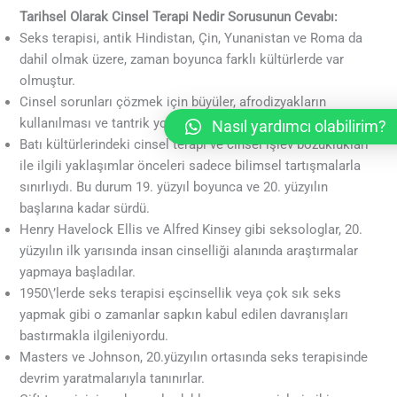
Tarihsel Olarak
Cinsel Terapi Nedir Sorusunun Cevabı:
Seks terapisi, antik Hindistan, Çin, Yunanistan ve Roma da
dahil olmak üzere, zaman boyunca farklı kültürlerde var
olmuştur.
Cinsel sorunları çözmek için büyüler, afrodizyakların
kullanılması ve tantrik yoga gibi uygulamalar vardır.
Nasıl yardımcı olabilirim?
Batı kültürlerindeki cinsel terapi ve cinsel işlev bozuklukları
ile ilgili yaklaşımlar önceleri sadece bilimsel tartışmalarla
sınırlıydı. Bu durum 19. yüzyıl boyunca ve 20. yüzyılın
başlarına kadar sürdü.
Henry Havelock Ellis ve Alfred Kinsey
gibi seksologlar, 20.
yüzyılın ilk yarısında insan cinselliği alanında araştırmalar
yapmaya başladılar.
1950\’lerde seks terapisi eşcinsellik veya çok sık seks
yapmak gibi o zamanlar sapkın kabul edilen davranışları
bastırmakla ilgileniyordu.
Masters ve Johnson,
20.yüzyılın ortasında seks terapisinde
devrim yaratmalarıyla tanınırlar.