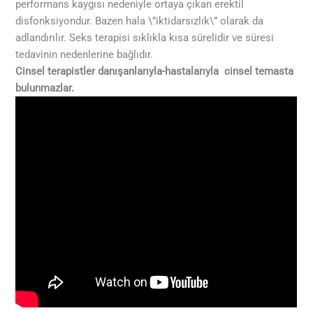
performans kaygısı nedeniyle ortaya çıkan erektil
disfonksiyondur. Bazen hala \”iktidarsızlık\” olarak da
adlandırılır. Seks terapisi sıklıkla kısa sürelidir ve süresi
tedavinin nedenlerine bağlıdır.
Cinsel terapistler danışanlarıyla-hastalarıyla cinsel temasta
bulunmazlar.