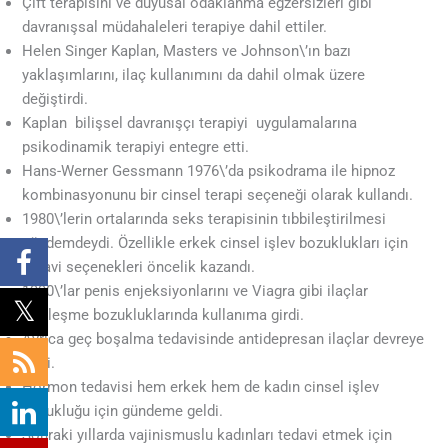
Çift terapisini ve duyusal odaklanma egzersizleri gibi
davranışsal müdahaleleri terapiye dahil ettiler.
Helen Singer Kaplan,
Masters ve Johnson\’ın bazı
yaklaşımlarını, ilaç kullanımını da dahil olmak üzere
değiştirdi.
Kaplan bilişsel davranışçı terapiyi uygulamalarına
psikodinamik terapiyi entegre etti.
Hans-Werner Gessmann 1976\’da psikodrama ile hipnoz
kombinasyonunu bir cinsel terapi seçeneği olarak kullandı.
1980\’lerin ortalarında seks terapisinin tıbbileştirilmesi
gündemdeydi. Özellikle erkek cinsel işlev bozuklukları için
tedavi seçenekleri öncelik kazandı.
1990\’lar penis enjeksiyonlarını ve Viagra gibi ilaçlar
sertleşme bozukluklarında kullanıma girdi.
Ayrıca geç boşalma tedavisinde antidepresan ilaçlar devreye
girdi.
Hormon tedavisi hem erkek hem de kadın cinsel işlev
bozukluğu için gündeme geldi.
Sonraki yıllarda vajinismuslu kadınları tedavi etmek için