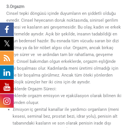
3.Orgazm
Cinsel tepki döngüsü içinde duyumların en şiddetli olduğu
evredir. Cinsel heyecanın doruk noktasında, sinirsel gerilim
bitmesi ve kasların ani gevşemesidir. Bu olay, kadın ve erkek
için temelde aynıdır. Açık bir şekilde, insanın tadabildiği en
yoğun bedensel hazdır. Bu esnada tüm vücudu saran bir dizi
kasılma ya da bir nöbet algısı olur. Orgazm, ancak birkaç
saniye sürer ve ve ardından tam bir rahatlama, gevşeme
gelir. Cinsel bakımdan olgun erkeklerde, orgazm eşliğinde
meni boşalması olur. Kadınlarda meni üretimi olmadığı için
böyle bir boşalma görülmez. Ancak tüm öteki yönlerden
fizyolojik süreçler her iki cins için de aynıdır.
Erkeklerde Orgazm Süreci:
Erkeklerde orgazm emisyon ve ejakülasyon olarak bilinen iki
bölümden oluşur.
Emisyon
iç genital kanallar ile yardımcı organların (meni
kesesi, seminal bez, prostat bezi, idrar yolu), penisin alt
tabanındaki kasların ve son olarak penisin irade dışı