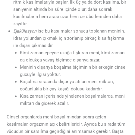
ritmik kasılmalarıyla başlar. İlk üç ya da dört kasılma, bir
saniyenin altında bir süre içinde olur; daha sonraki
kasılmaların hem arası uzar hem de öbürlerinden daha
zayıftır.
Ejakülasyon
ise bu kasılmalar sonucu toplanan meninin,
idrar yolundan çıkmak için zorlanıp birkaç kısa fışkırma
ile dışarı çıkmasıdır.
Kimi zaman epeyce uzağa fışkıran meni, kimi zaman
da oldukça yavaş biçimde dışarıya sızar.
Meninin dışarıya boşalma biçiminin bir erkeğin cinsel
gücüyle ilgisi yoktur.
Boşalma sırasında dışarıya atılan meni miktarı,
çoğunlukla bir çay kaşığı dolusu kadardır.
Kısa zaman içerisinde yinelenen boşalmalarda, meni
miktarı da giderek azalır.
Cinsel organlarda meni boşalımından sonra gelen
kasılmalar, orgazmın açık belirtileridir. Ayrıca bu sırada tüm
vücudun bir sarsılma geçirdiğini anımsamak gerekir. Başta