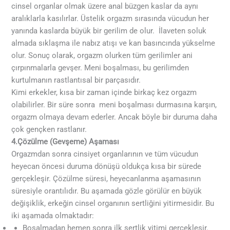
cinsel organlar olmak üzere anal büzgen kaslar da aynı
aralıklarla kasılırlar. Üstelik orgazm sırasında vücudun her
yanında kaslarda büyük bir gerilim de olur. İlaveten soluk
almada sıklaşma ile nabız atışı ve kan basıncında yükselme
olur. Sonuç olarak, orgazm olurken tüm gerilimler ani
çırpınmalarla gevşer. Meni boşalması, bu gerilimden
kurtulmanın rastlantısal bir parçasıdır.
Kimi erkekler, kısa bir zaman içinde birkaç kez orgazm
olabilirler. Bir süre sonra meni boşalması durmasına karşın,
orgazm olmaya devam ederler. Ancak böyle bir duruma daha
çok gençken rastlanır.
4.Çözülme (Gevşeme) Aşaması
Orgazmdan sonra cinsiyet organlarının ve tüm vücudun
heyecan öncesi duruma dönüşü oldukça kısa bir sürede
gerçekleşir. Çözülme süresi, heyecanlanma aşamasının
süresiyle orantılıdır. Bu aşamada gözle görülür en büyük
değişiklik, erkeğin cinsel organının sertliğini yitirmesidir. Bu
iki aşamada olmaktadır:
Boşalmadan hemen sonra ilk sertlik yitimi gerçekleşir.