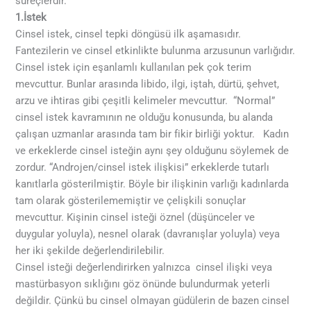
süreçlerdir.
1.İstek
Cinsel istek, cinsel tepki döngüsü ilk aşamasıdır.
Fantezilerin ve cinsel etkinlikte bulunma arzusunun varlığıdır.
Cinsel istek için eşanlamlı kullanılan pek çok terim
mevcuttur. Bunlar arasında libido, ilgi, iştah, dürtü, şehvet,
arzu ve ihtiras gibi çeşitli kelimeler mevcuttur. “Normal”
cinsel istek kavramının ne olduğu konusunda, bu alanda
çalışan uzmanlar arasında tam bir fikir birliği yoktur. Kadın
ve erkeklerde cinsel isteğin aynı şey olduğunu söylemek de
zordur. “Androjen/cinsel istek ilişkisi” erkeklerde tutarlı
kanıtlarla gösterilmiştir. Böyle bir ilişkinin varlığı kadınlarda
tam olarak gösterilememiştir ve çelişkili sonuçlar
mevcuttur. Kişinin cinsel isteği öznel (düşünceler ve
duygular yoluyla), nesnel olarak (davranışlar yoluyla) veya
her iki şekilde değerlendirilebilir.
Cinsel isteği değerlendirirken yalnızca cinsel ilişki veya
mastürbasyon sıklığını göz önünde bulundurmak yeterli
değildir. Çünkü bu cinsel olmayan güdülerin de bazen cinsel