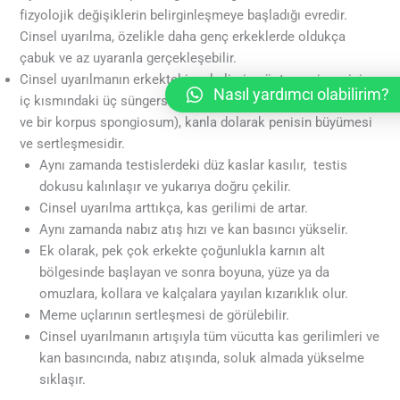
fizyolojik değişiklerin belirginleşmeye başladığı evredir.
Cinsel uyarılma, özelikle daha genç erkeklerde oldukça
çabuk ve az uyaranla gerçekleşebilir.
Cinsel uyarılmanın erkekteki en belirgin göstergesi, penisin
Nasıl yardımcı olabilirim?
iç kısmındaki üç süngersi bölümün (iki korpora kavernoza
ve bir korpus spongiosum), kanla dolarak penisin büyümesi
ve sertleşmesidir.
Aynı zamanda testislerdeki düz kaslar kasılır, testis
dokusu kalınlaşır ve yukarıya doğru çekilir.
Cinsel uyarılma arttıkça, kas gerilimi de artar.
Aynı zamanda nabız atış hızı ve kan basıncı yükselir.
Ek olarak, pek çok erkekte çoğunlukla karnın alt
bölgesinde başlayan ve sonra boyuna, yüze ya da
omuzlara, kollara ve kalçalara yayılan kızarıklık olur.
Meme uçlarının sertleşmesi de görülebilir.
Cinsel uyarılmanın artışıyla tüm vücutta kas gerilimleri ve
kan basıncında, nabız atışında, soluk almada yükselme
sıklaşır.