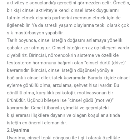
aktiviteyle sonuçlandığı gerçeğini görmezden gelir. Örneğin,
bir kişi cinsel aktiviteyle kendi cinsel istek duygularını
tatmin etmek dışında partnerini memnun etmek için de
ilgilenebilir. Ya da stresli yaşam olaylarına tepki olarak çok
sık mastürbasyon yapabilir.
Tarih boyunca, cinsel isteğin doğasını anlamaya yönelik
çabalar zor olmuştur. Cinsel isteğin en az üç bileşeni vardır
diyebiliriz. Birincisi, nöroendokrin sisteme ve özellikle
testosteron hormonuna bağımlı olan “cinsel dürtü (drive)”
kavramıdır. İkincisi, cinsel isteğin düşünsel yönüyle
bağlantılı cinsel dilek-istek kavramıdır. Burada kişide cinsel
eyleme gönüllü olma, arzulama, şehvet hissi vardır. Bu
gönüllü olma, karşılıklı psikolojik motivasyonun bir
ürünüdür. Üçüncü bileşen ise “cinsel güdü (motive)”
kavramıdır. Genel itibarıyla şimdiki ve geçmişteki
kişilerarası ilişkilere dayanır ve olağan koşullar altında
isteğin en önemli elemanıdır.
2.Uyarılma
Uyarılma, cinsel tepki döngüsü ile ilgili olarak özellikle